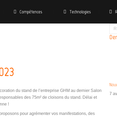
Compétences
Technologies
Der
2023
Nouv
coration du stand de l’entreprise GHM au dernier Salon
7 av
esponsables des 75m² de cloisons du stand. Délai et
enne !
proposons pour agrémenter vos manifestations, des