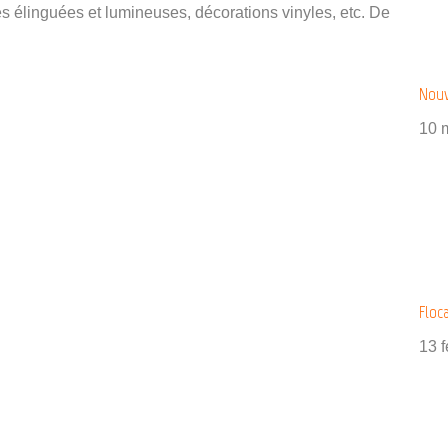
es élinguées et lumineuses, décorations vinyles, etc. De
Nouv
10 
Floc
13 f