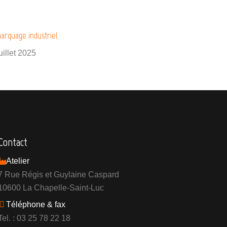
arquage industriel
uillet 2025
Contact
Atelier
7 Rue Régis et Guylaine Caspard
10600 La Chapelle-Saint-Luc
Téléphone & fax
Tel. : 03 25 78 22 18