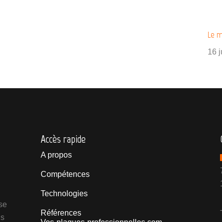
Le m
16 j
Accès rapide
A propos
Compétences
Technologies
se
Références
ns